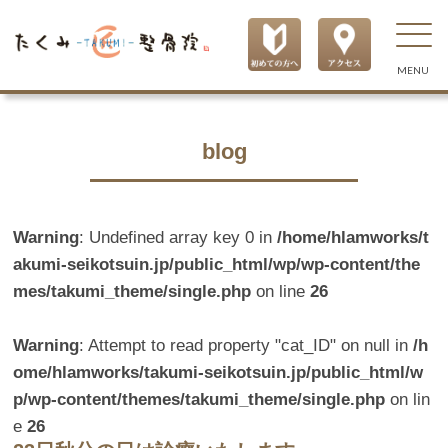
MENU
blog
Warning
: Undefined array key 0 in
/home/hlamworks/t
akumi-seikotsuin.jp/public_html/wp/wp-content/the
mes/takumi_theme/single.php
on line
26
Warning
: Attempt to read property "cat_ID" on null in
/h
ome/hlamworks/takumi-seikotsuin.jp/public_html/w
p/wp-content/themes/takumi_theme/single.php
on lin
e
26