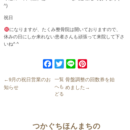
^)
祝日
になりますが、たくみ整骨院は開いておりますので、
休みの日にしか来れない患者さんも頑張って来院して下さ
いね^ ^
F
T
Li
Pi
a
wi
n
nt
9月の祝日営業のお
一覧
骨盤調整の回数券を始
c
tt
e
er
へも
知らせ
めました
e
er
e
どる
b
st
o
o
つかぐちほんまちの
k