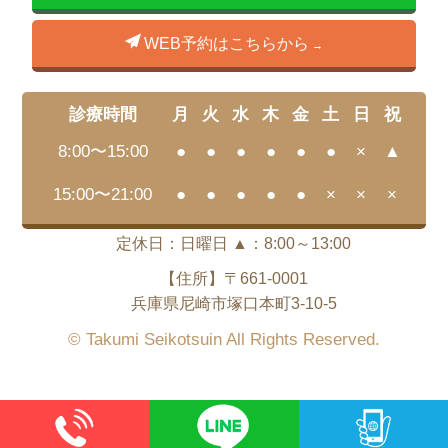
WEB予約はこちらから
診療時間
月
火
水
木
金
土
日
祝
8:00〜15:00
●
●
●
●
●
●
×
▲
15:00〜21:00
●
●
●
●
●
×
×
×
定休日：日曜日 ▲：8:00～13:00
【住所】〒661-0001
兵庫県尼崎市塚口本町3-10-5
© Takumi Seikotsuin All Rights Reserved.