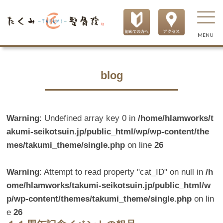
MENU
blog
Warning
: Undefined array key 0 in
/home/hlamworks/t
akumi-seikotsuin.jp/public_html/wp/wp-content/the
mes/takumi_theme/single.php
on line
26
Warning
: Attempt to read property "cat_ID" on null in
/h
ome/hlamworks/takumi-seikotsuin.jp/public_html/w
p/wp-content/themes/takumi_theme/single.php
on lin
e
26