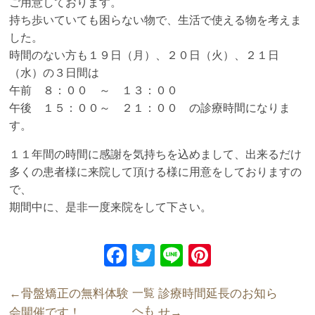
ご用意しております。
持ち歩いていても困らない物で、生活で使える物を考えま
した。
時間のない方も１９日（月）、２０日（火）、２１日
（水）の３日間は
午前 ８：００ ～ １３：００
午後 １５：００～ ２１：００ の診療時間になりま
す。
１１年間の時間に感謝を気持ちを込めまして、出来るだけ
多くの患者様に来院して頂ける様に用意をしておりますの
で、
期間中に、是非一度来院をして下さい。
F
T
Li
Pi
a
wi
n
nt
骨盤矯正の無料体験
一覧
診療時間延長のお知ら
c
tt
e
er
へも
会開催です！
せ