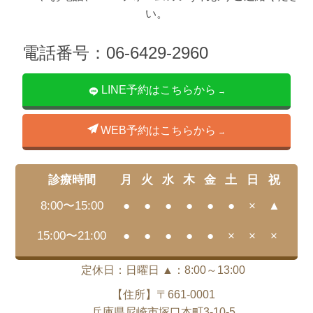
い。
電話番号：06-6429-2960
LINE予約はこちらから
WEB予約はこちらから
診療時間
月
火
水
木
金
土
日
祝
8:00〜15:00
●
●
●
●
●
●
×
▲
15:00〜21:00
●
●
●
●
●
×
×
×
定休日：日曜日 ▲：8:00～13:00
【住所】〒661-0001
兵庫県尼崎市塚口本町3-10-5