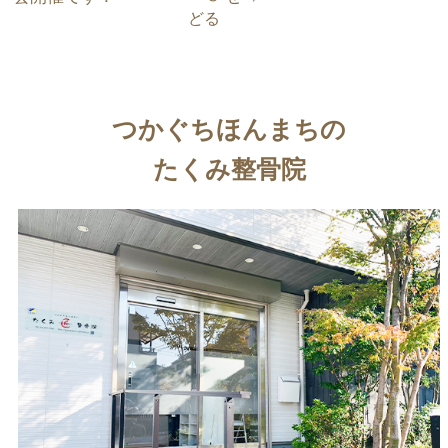
e
er
e
どる
b
st
o
o
つかぐちほんまちの
k
たくみ整骨院