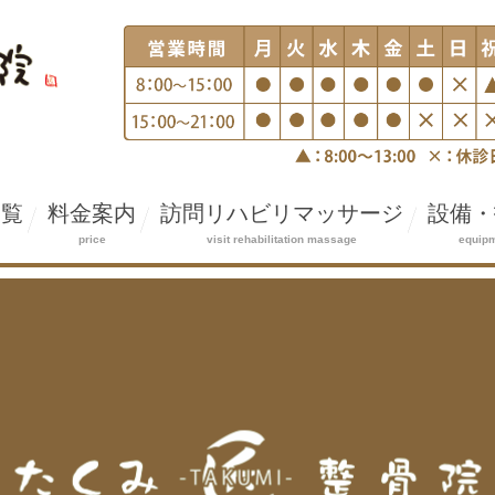
一覧
料金案内
訪問リハビリマッサージ
設備・
price
visit rehabilitation massage
equipm