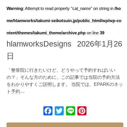
Warning
: Attempt to read property "cat_name" on string in
/ho
me/hlamworks/takumi-seikotsuin.jp/public_html/wp/wp-co
ntent/themes/takumi_theme/archive.php
on line
39
hlamworksDesigns
2026年1月26
日
「整骨院に行きたいけど、どうやって予約すればいい
の？」そんな方のために、この記事では当院の予約方法
をわかりやすくご説明します。 当院では、EPARKのネッ
ト予約…
F
T
Li
Pi
a
wi
n
nt