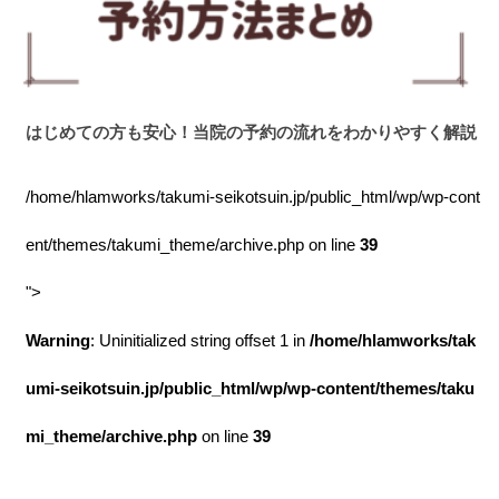
はじめての方も安心！当院の予約の流れをわかりやすく解説
/home/hlamworks/takumi-seikotsuin.jp/public_html/wp/wp-cont
ent/themes/takumi_theme/archive.php on line
39
">
Warning
: Uninitialized string offset 1 in
/home/hlamworks/tak
umi-seikotsuin.jp/public_html/wp/wp-content/themes/taku
mi_theme/archive.php
on line
39