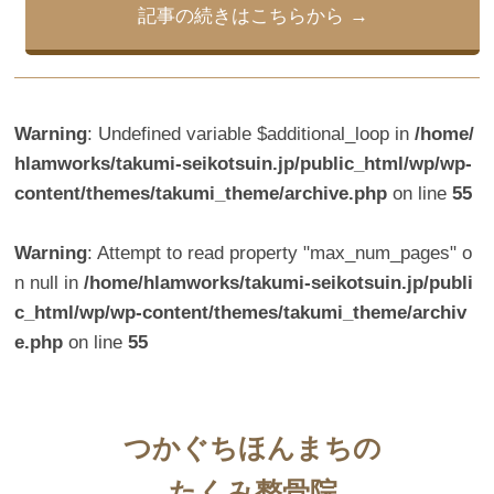
c
tt
e
er
記事の続きはこちらから
e
er
e
b
st
o
Warning
: Undefined variable $additional_loop in
/home/
o
hlamworks/takumi-seikotsuin.jp/public_html/wp/wp-
k
content/themes/takumi_theme/archive.php
on line
55
Warning
: Attempt to read property "max_num_pages" o
n null in
/home/hlamworks/takumi-seikotsuin.jp/publi
c_html/wp/wp-content/themes/takumi_theme/archiv
e.php
on line
55
つかぐちほんまちの
たくみ整骨院