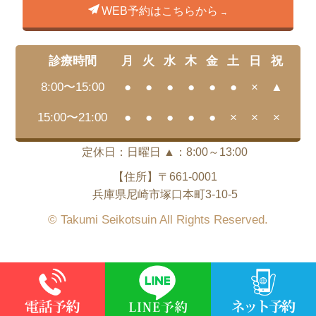
WEB予約はこちらから
診療時間
月
火
水
木
金
土
日
祝
8:00〜15:00
●
●
●
●
●
●
×
▲
15:00〜21:00
●
●
●
●
●
×
×
×
定休日：日曜日 ▲：8:00～13:00
【住所】〒661-0001
兵庫県尼崎市塚口本町3-10-5
© Takumi Seikotsuin All Rights Reserved.
This site is protected by reCAPTCHA and the Google
Privacy Policy
and
Terms of Service
ap