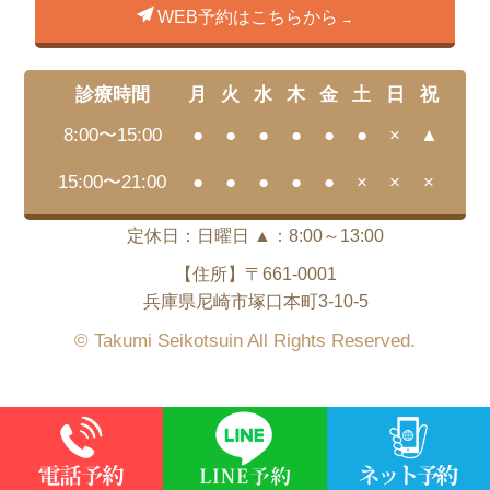
WEB予約はこちらから
診療時間
月
火
水
木
金
土
日
祝
8:00〜15:00
●
●
●
●
●
●
×
▲
15:00〜21:00
●
●
●
●
●
×
×
×
定休日：日曜日 ▲：8:00～13:00
【住所】〒661-0001
兵庫県尼崎市塚口本町3-10-5
© Takumi Seikotsuin All Rights Reserved.
This site is protected by reCAPTCHA and the Google
Privacy Policy
and
Terms of Service
ap