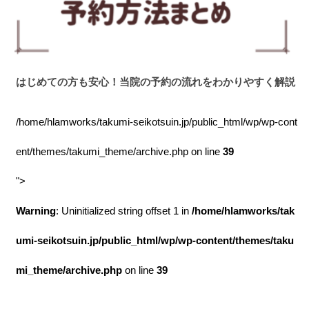
はじめての方も安心！当院の予約の流れをわかりやすく解説
/home/hlamworks/takumi-seikotsuin.jp/public_html/wp/wp-cont
ent/themes/takumi_theme/archive.php on line
39
">
Warning
: Uninitialized string offset 1 in
/home/hlamworks/tak
umi-seikotsuin.jp/public_html/wp/wp-content/themes/taku
mi_theme/archive.php
on line
39