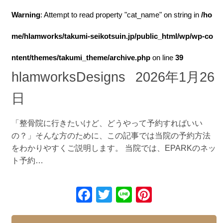
Warning
: Attempt to read property "cat_name" on string in
/ho
me/hlamworks/takumi-seikotsuin.jp/public_html/wp/wp-co
ntent/themes/takumi_theme/archive.php
on line
39
hlamworksDesigns
2026年1月26
日
「整骨院に行きたいけど、どうやって予約すればいい
の？」そんな方のために、この記事では当院の予約方法
をわかりやすくご説明します。 当院では、EPARKのネッ
ト予約…
F
T
Li
Pi
a
wi
n
nt