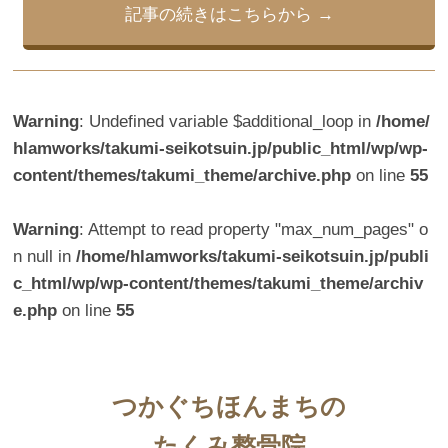
c
tt
e
er
記事の続きはこちらから
e
er
e
b
st
o
Warning
: Undefined variable $additional_loop in
/home/
o
hlamworks/takumi-seikotsuin.jp/public_html/wp/wp-
k
content/themes/takumi_theme/archive.php
on line
55
Warning
: Attempt to read property "max_num_pages" o
n null in
/home/hlamworks/takumi-seikotsuin.jp/publi
c_html/wp/wp-content/themes/takumi_theme/archiv
e.php
on line
55
つかぐちほんまちの
たくみ整骨院